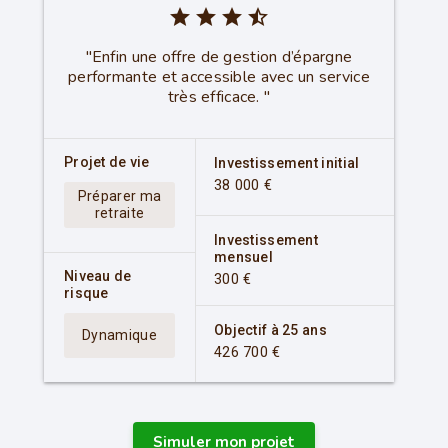
star
star
star
star_half
"Enfin une offre de gestion d’épargne
performante et accessible avec un service
très efficace. "
Projet de vie
Investissement initial
38 000 €
Préparer ma
retraite
Investissement
mensuel
Niveau de
300 €
risque
Objectif à 25 ans
Dynamique
426 700 €
Simuler mon projet