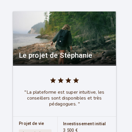
Le projet de Stéphanie
star
star
star
star
"La plateforme est super intuitive, les
conseillers sont disponibles et très
pédagogues. "
Projet de vie
Investissement initial
3 500 €