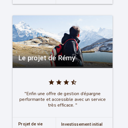
Le projet de Rémy
star
star
star
star_half
"Enfin une offre de gestion d’épargne
performante et accessible avec un service
très efficace. "
Projet de vie
Investissement initial