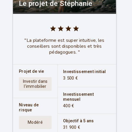
Le projet de Stéphanie
star
star
star
star
"La plateforme est super intuitive, les
conseillers sont disponibles et très
pédagogues. "
Projet de vie
Investissement initial
3 500 €
Investir dans
l'immobilier
Investissement
mensuel
Niveau de
400 €
risque
Objectif à 5 ans
Modéré
31 900 €